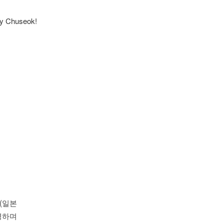
y Chuseok!
n(일본
영하며