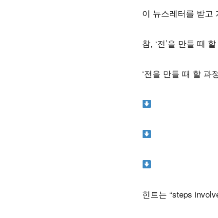
이
뉴스레터를
받고
참
, ‘
전
’
을
만들
때
할
‘
전을
만들
때
할
과
힌트는
“steps involv