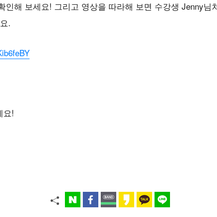
확인해
보세요
!
그리고
영상을
따라해
보면
수강생
Jenny
님
요
.
Kib6feBY
세요
!