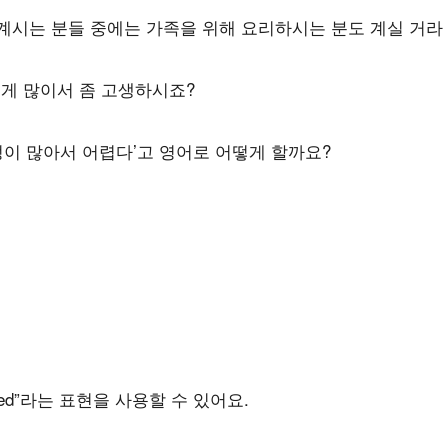
계시는
분들
중에는
가족을
위해
요리하시는
분도
계실
거라
게
많이서
좀
고생하시죠
?
정이
많아서
어렵다
’
고
영어로
어떻게
할까요
?
ed”
라는
표현을
사용할
수
있어요
.