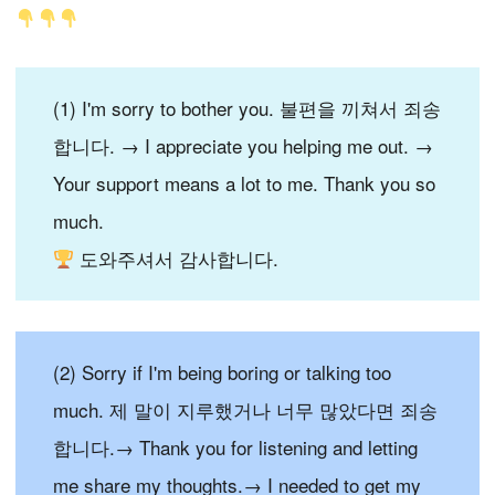
(1) I'm sorry to bother you. 불편을 끼쳐서 죄송
합니다. → I appreciate you helping me out. →
Your support means a lot to me. Thank you so
much.
도와주셔서 감사합니다.
(2) Sorry if I'm being boring or talking too
much. 제 말이 지루했거나 너무 많았다면 죄송
합니다.→ Thank you for listening and letting
me share my thoughts.→ I needed to get my