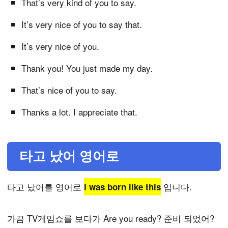
That’s very kind of you to say.
It’s very nice of you to say that.
It’s very nice of you.
Thank you! You just made my day.
That’s nice of you to say.
Thanks a lot. I appreciate that.
타고 났어 영어로
타고 났어를 영어로
입니다.
I was born like this
가끔 TV게임쇼를 보다가 Are you ready? 준비 되었어?